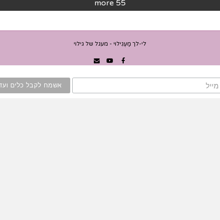
55 more
לי-לך מַעְגִילוּי - מעגל של גילוי