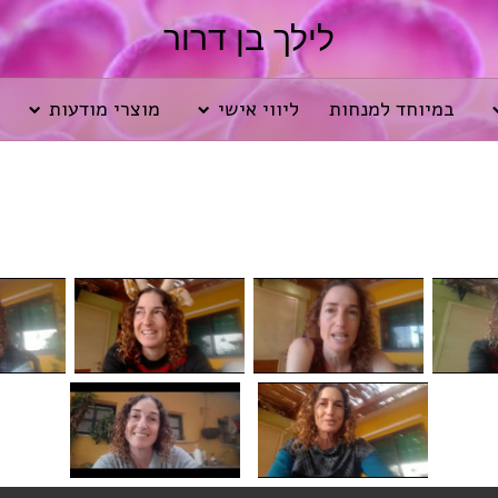
לילך בן דרור
במיוחד למנחות
ליווי אישי
מוצרי מודעות
האפשרות להחזיק דעות שונות ולהישאר מחוברים
ההבדל בין תלונות לחיבור לכאב
הקשר בין תחפושות חמלה ותקשורת מקרבת
3 years ago
3 years ago
3 years ago
לזהות ולקחת פסק זמן בתוך שיחה שהופכת לפינג פונג פוגעני
being doing - הוויה ועשייה
4 years ago
4 years ago