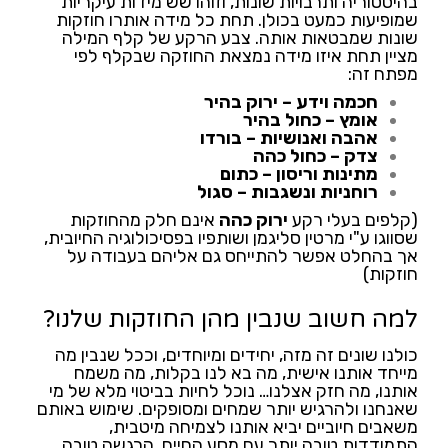
בהיסטוריה ותרבויות שונות, וזוהו שש מידות עיקריות
שמופיעות כמעט בכולן. תחת כל מידה אותרו חוזקות
שונות שמבטאות אותה. צבע הרקע של קלף המילה
מציין תחת איזו מידה נמצאת החוזקה שבקלף לפי
מפתח זה:
חכמה וידע – ירוק בהיר
אומץ – כחול בהיר
אהבה ואנושיות – בורדו
צדק – כחול כהה
מתינות וריסון – כתום
רוחניות ונשגבות – סגול
(קלפים בעלי רקע
ירוק כהה
אינם חלק מהחוזקות
שסווגו ע"י מרטין סליגמן ושותפיו בפסיכולוגיה החיובית,
אך בהחלט אפשר להתייחס גם אליהם בעבודה על
חוזקות)
למה חשוב שנבין מהן החוזקות שלנו?
כולנו שונים זה מזה, יחידים ומיוחדים, וככל שנבין מה
מייחד אותנו אישית, מה בא לנו בקלות, מה משמח
אותנו, מה חזק אצלנו… נוכל לחיות בביטוי מלא של מי
שאנחנו ולהרגיש יותר שמחים ומסופקים. שימוש באותם
משאבים חיוביים יביא אותנו לצמיחה מיטבית,
התמודדות טובה יותר עם מסע החיים, הרגשה טובה