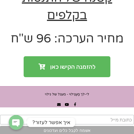
בקלפים
מחיר הערכה: 96 ש"ח
להזמנה הקישו כאן
WhatsApp
לי-לך מַעְגִילוּי - מעגל של גילוי
Waze
?איך אפשר לעזור