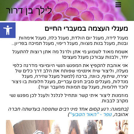
לילך בן דרור
פתח סרגל
מעגלי העצמה במעברי החיים
מעגל לידה, מעגל יום הולדת, מעגל כלה, מעגל אימהות
ובנות, מעגל בנות מצווה, מעגל ריפוי, מעגל תמיכה בפריון...
אשמח מאוד לשמוע מי אתן ולרגל מה אתן רוצות להתעגל
יחד, ולבנות עבורכן מעגל מעצים!
אני אוהבת להקפיץ את המפגש הנשי היומיומי מדרגה כלפי
מעלה, וליצור שיח אינטימי שפותח את הלב דרך כלים של
יצירה, שיתוף, כוונה, ברכה (למשל מעגל שזירה, מעגל
מנדלות, מעגלים סביב חגים עבריים, מעגל חלומות בו ניצור
לוכד חלומות, מעגל עם תמונות מהעבר ועוד).
מוזמנות ליצור איתי קשר ונתחיל לגלגל ולעגל לכן מפגש נשי
מקרב לבבות.
(בתמונה: רגע קסום אחד מיני רבים שתפסה בעדשתה חברה
אהובה,
נופר - "האור הטבעי"
)